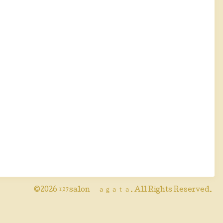
©2026
ｴｽﾃsalon ａｇａｔａ
. All Rights Reserved.