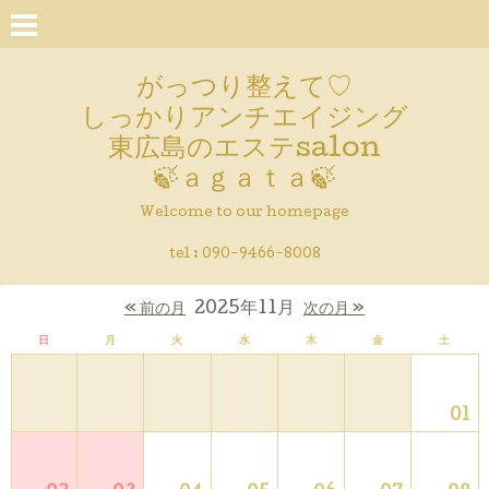
がっつり整えて♡
しっかりアンチエイジング
東広島のエステsalon
🍃ａｇａｔａ🍃
Welcome to our homepage
tel : 090-9466-8008
2025年11月
« 前の月
次の月 »
日
月
火
水
木
金
土
01